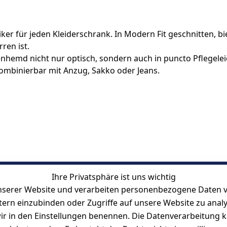
er für jeden Kleiderschrank. In Modern Fit geschnitten, biet
ren ist.
emd nicht nur optisch, sondern auch in puncto Pflegeleich
kombinierbar mit Anzug, Sakko oder Jeans.
Ihre Privatsphäre ist uns wichtig
serer Website und verarbeiten personenbezogene Daten vo
etern einzubinden oder Zugriffe auf unsere Website zu anal
e wir in den Einstellungen benennen. Die Datenverarbeitung 