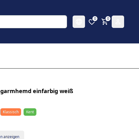
0
0
angarmhemd einfarbig weiß
Klassisch
Kent
en anzeigen