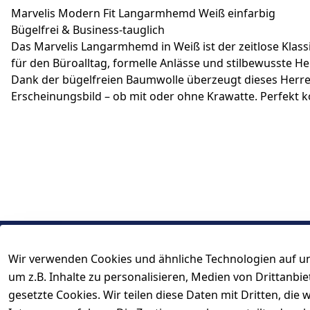
Marvelis Modern Fit Langarmhemd Weiß einfarbig
Bügelfrei & Business-tauglich
Das Marvelis Langarmhemd in Weiß ist der zeitlose Klassik
für den Büroalltag, formelle Anlässe und stilbewusste Her
Dank der bügelfreien Baumwolle überzeugt dieses Herrenh
Erscheinungsbild – ob mit oder ohne Krawatte. Perfekt 
Wir verwenden Cookies und ähnliche Technologien auf un
Rechtliches
Kontakt
um z.B. Inhalte zu personalisieren, Medien von Drittanbi
AGB
Kontakt
gesetzte Cookies. Wir teilen diese Daten mit Dritten, di
Impressum
Registrieren