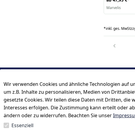
Marvelis
*
inkl. ges. MwSt
zzg
Wir verwenden Cookies und ähnliche Technologien auf un
Rechtliches
Kontakt
um z.B. Inhalte zu personalisieren, Medien von Drittanbi
AGB
Kontakt
gesetzte Cookies. Wir teilen diese Daten mit Dritten, di
Impressum
Registrieren
Interesses erfolgen. Die Zustimmung kann erteilt oder ab
Datenschutzerklärung
ändern oder zu widerrufen. Beachten Sie unser
Impress
Widerrufsrecht
Essenziell