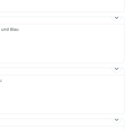
t und Blau
u