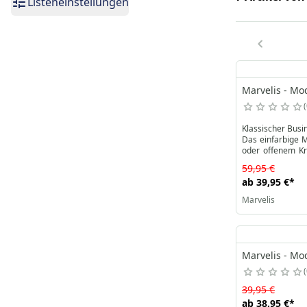
Listeneinstellungen
Marvelis - Mo
Klassischer Busi
Das einfarbige M
oder offenem Kr
eleganten Events
59,95 €
ab
39,95 €
*
Marvelis
Marvelis - Mo
39,95 €
ab
38,95 €
*