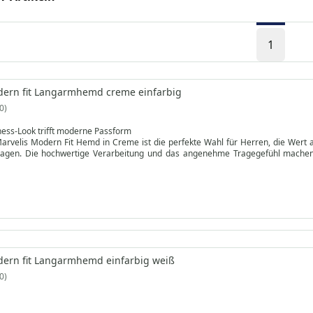
1
dern fit Langarmhemd creme einfarbig
0
ness-Look trifft moderne Passform
arvelis Modern Fit Hemd in Creme ist die perfekte Wahl für Herren, die Wert a
agen. Die hochwertige Verarbeitung und das angenehme Tragegefühl machen 
.
dern fit Langarmhemd einfarbig weiß
0