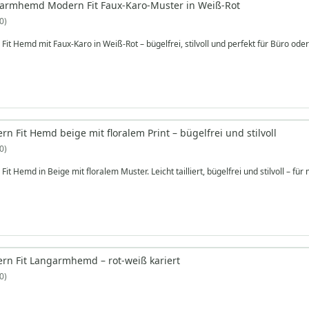
garmhemd Modern Fit Faux-Karo-Muster in Weiß-Rot
0
it Hemd mit Faux-Karo in Weiß-Rot – bügelfrei, stilvoll und perfekt für Büro oder 
n Fit Hemd beige mit floralem Print – bügelfrei und stilvoll
0
it Hemd in Beige mit floralem Muster. Leicht tailliert, bügelfrei und stilvoll – 
rn Fit Langarmhemd – rot-weiß kariert
0