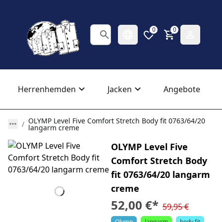
0
0
Herrenhemden
Jacken
Angebote
OLYMP Level Five Comfort Stretch Body fit 0763/64/20
langarm creme
OLYMP Level Five
Comfort Stretch Body
fit 0763/64/20 langarm
creme
52,00 €
*
59,95 €
Olymp
langarm
body fit