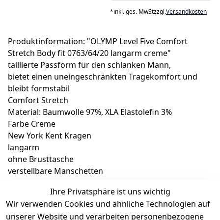
*
inkl. ges. MwSt
zzgl.
Versandkosten
Produktinformation: "OLYMP Level Five Comfort
Stretch Body fit 0763/64/20 langarm creme"
taillierte Passform für den schlanken Mann,
bietet einen uneingeschränkten Tragekomfort und
bleibt formstabil
Comfort Stretch
Material: Baumwolle 97%, XLA Elastolefin 3%
Farbe Creme
New York Kent Kragen
langarm
ohne Brusttasche
verstellbare Manschetten
italienische Knopfleiste
Ihre Privatsphäre ist uns wichtig
Abnäher im Rücken
Wir verwenden Cookies und ähnliche Technologien auf
Knopf am Ärmelschlitz
unserer Website und verarbeiten personenbezogene
formbeständig