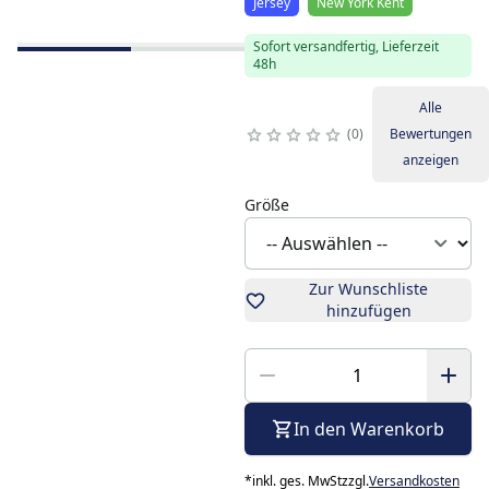
Jersey
New York Kent
Sofort versandfertig, Lieferzeit
48h
Alle
0
Bewertungen
anzeigen
Größe
Zur Wunschliste
hinzufügen
In den Warenkorb
*
inkl. ges. MwSt
zzgl.
Versandkosten