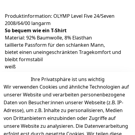
Produktinformation: OLYMP Level Five 24/Seven
2008/64/00 langarm
So bequem wie ein T-Shirt
Material: 92% Baumwolle, 8% Elasthan
taillierte Passform für den schlanken Mann,
bietet einen uneingeschränkten Tragekomfort und
bleibt formstabil
weiß
New York Kent
Ihre Privatsphäre ist uns wichtig
ohne Brusttasche
Wir verwenden Cookies und ähnliche Technologien auf
Abnäher im Rücken
unserer Website und verarbeiten personenbezogene
formbeständig
Daten von Besucher:innen unserer Webseite (z.B. IP-
Adresse), um z.B. Inhalte zu personalisieren, Medien
von Drittanbietern einzubinden oder Zugriffe auf
unsere Website zu analysieren. Die Datenverarbeitung
erfolgt erst durch gesetzte Cookies. Wir teilen diese