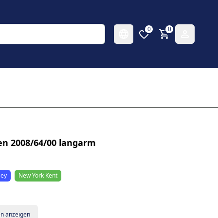
0
0
en 2008/64/00 langarm
sey
New York Kent
en anzeigen