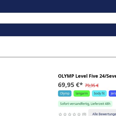
OLYMP Level Five 24/Sev
69,95 €
*
79,95 €
Olymp
langarm
body fit
Jer
Sofort versandfertig, Lieferzeit 48h
0
Alle Bewertung