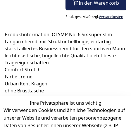
In den Warenkorb
*
inkl. ges. MwSt
zzgl.
Versandkosten
Produktinformation: OLYMP No. 6 Six super slim
Langarmhemd mit Struktur hellbeige, einfarbig
stark tailliertes Businesshemd für den sportiven Mann
leicht elastische, bügelleichte Qualität bietet beste
Trageeigenschaften
Comfort Stretch
Farbe creme
Urban Kent Kragen
ohne Brusttasche
langarm
Ihre Privatsphäre ist uns wichtig
schmale Knopfleiste
Wir verwenden Cookies und ähnliche Technologien auf
Abnäher im Rücken
unserer Website und verarbeiten personenbezogene
Knopf am Ärmelschlitz
Daten von Besucher:innen unserer Webseite (z.B. IP-