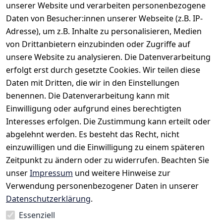
unserer Website und verarbeiten personenbezogene
Freizeit-Looks – stilvoll, smart und markant.
Daten von Besucher:innen unserer Webseite (z.B. IP-
Adresse), um z.B. Inhalte zu personalisieren, Medien
von Drittanbietern einzubinden oder Zugriffe auf
unsere Website zu analysieren. Die Datenverarbeitung
erfolgt erst durch gesetzte Cookies. Wir teilen diese
Daten mit Dritten, die wir in den Einstellungen
benennen. Die Datenverarbeitung kann mit
Einwilligung oder aufgrund eines berechtigten
Rechtliches
Kontakt
Interesses erfolgen. Die Zustimmung kann erteilt oder
AGB
Kontakt
abgelehnt werden. Es besteht das Recht, nicht
Impressum
Registrieren
einzuwilligen und die Einwilligung zu einem späteren
Datenschutze
Zeitpunkt zu ändern oder zu widerrufen. Beachten Sie
rklärung
unser
Impressum
und weitere Hinweise zur
Verwendung personenbezogener Daten in unserer
Widerrufsrec
Datenschutzerklärung
.
ht
Essenziell