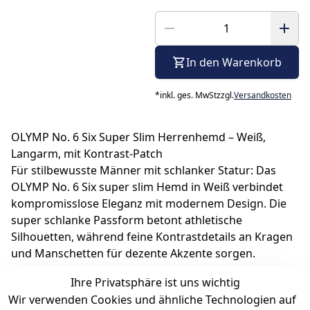
In den Warenkorb
*
inkl. ges. MwSt
zzgl.
Versandkosten
OLYMP No. 6 Six Super Slim Herrenhemd – Weiß,
Langarm, mit Kontrast-Patch
Für stilbewusste Männer mit schlanker Statur: Das
OLYMP No. 6 Six super slim Hemd in Weiß verbindet
kompromisslose Eleganz mit modernem Design. Die
super schlanke Passform betont athletische
Silhouetten, während feine Kontrastdetails an Kragen
und Manschetten für dezente Akzente sorgen.
Hergestellt aus bügelfreier Baumwolle, bietet dieses
Ihre Privatsphäre ist uns wichtig
Langarmhemd höchsten Tragekomfort und
Wir verwenden Cookies und ähnliche Technologien auf
Pflegeleichtigkeit. Perfekt für Business und gehobene