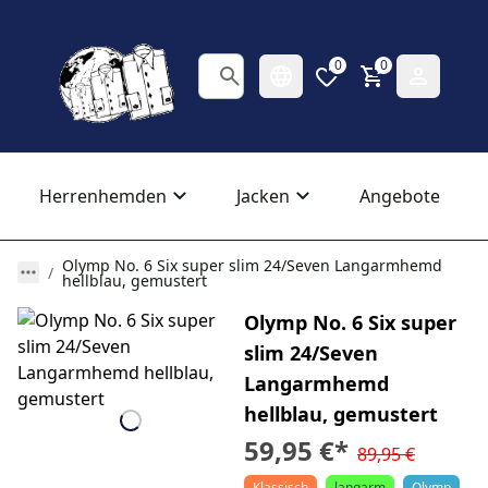
0
0
Herrenhemden
Jacken
Angebote
Olymp No. 6 Six super slim 24/Seven Langarmhemd
hellblau, gemustert
Olymp No. 6 Six super
slim 24/Seven
Langarmhemd
hellblau, gemustert
59,95 €
*
89,95 €
Klassisch
langarm
Olymp