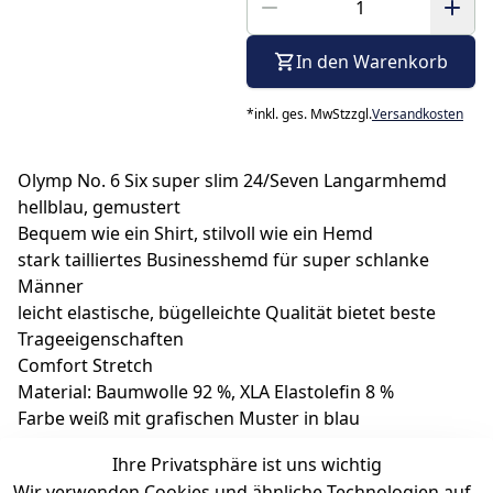
In den Warenkorb
*
inkl. ges. MwSt
zzgl.
Versandkosten
Olymp No. 6 Six super slim 24/Seven Langarmhemd
hellblau, gemustert
Bequem wie ein Shirt, stilvoll wie ein Hemd
stark tailliertes Businesshemd für super schlanke
Männer
leicht elastische, bügelleichte Qualität bietet beste
Trageeigenschaften
Comfort Stretch
Material: Baumwolle 92 %, XLA Elastolefin 8 %
Farbe weiß mit grafischen Muster in blau
Kent Kragen
Ihre Privatsphäre ist uns wichtig
ohne Brusttasche
Wir verwenden Cookies und ähnliche Technologien auf