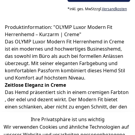
*
inkl. ges. MwSt
zzgl.
Versandkosten
Produktinformation: "OLYMP Luxor Modern Fit
Herrenhemd – Kurzarm | Creme"
Das OLYMP Luxor Modern Fit Herrenhemd in Creme
ist ein modernes und hochwertiges Businesshemd,
das sowohl im Büro als auch bei formellen Anlässen
überzeugt. Mit seiner eleganten Farbgebung und
komfortablen Passform kombiniert dieses Hemd Stil
und Komfort auf höchstem Niveau.
Zeitlose Eleganz in Creme
Das Hemd präsentiert sich in einem cremigen Farbton
, der edel und dezent wirkt. Der Modern Fit bietet
einen schlanken, aber nicht zu engen Schnitt, der den
Körper konturiert, ohne ihn zu einschränken. Die
Ihre Privatsphäre ist uns wichtig
Kurzarmvariante vervollständigt den Hemd-Look mit
Wir verwenden Cookies und ähnliche Technologien auf
einem leichteren und sommerfreundlicheren Touch –
unserer Website und verarbeiten personenbezogene