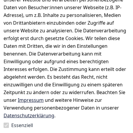
ideal für warme Tage oder lockere Veranstaltungen.
Daten von Besucher:innen unserer Webseite (z.B. IP-
Adresse), um z.B. Inhalte zu personalisieren, Medien
von Drittanbietern einzubinden oder Zugriffe auf
unsere Website zu analysieren. Die Datenverarbeitung
erfolgt erst durch gesetzte Cookies. Wir teilen diese
Daten mit Dritten, die wir in den Einstellungen
benennen. Die Datenverarbeitung kann mit
Einwilligung oder aufgrund eines berechtigten
Rechtliches
Kontakt
Interesses erfolgen. Die Zustimmung kann erteilt oder
AGB
Kontakt
abgelehnt werden. Es besteht das Recht, nicht
Impressum
Registrieren
einzuwilligen und die Einwilligung zu einem späteren
Datenschutze
Zeitpunkt zu ändern oder zu widerrufen. Beachten Sie
rklärung
unser
Impressum
und weitere Hinweise zur
Verwendung personenbezogener Daten in unserer
Widerrufsrec
Datenschutzerklärung
.
ht
Essenziell