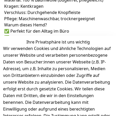
Material: 100 % Baumwolle (bügelfrei, pflegeleicht)
Kragen: Kentkragen
Verschluss: Durchgehende Knopfleiste
Pflege: Maschinenwaschbar, trocknergeeignet
Warum dieses Hemd?
✅ Perfekt für den Alltag im Büro
✅ Ideal für Hochzeiten, Veranstaltungen oder
Ihre Privatsphäre ist uns wichtig
Geschäftsessen
Wir verwenden Cookies und ähnliche Technologien auf
✅ Hochwertige Materialien für langen Tragekomfort
unserer Website und verarbeiten personenbezogene
✅ Made in Germany – Qualität, die überzeugt
Daten von Besucher:innen unserer Webseite (z.B. IP-
Adresse), um z.B. Inhalte zu personalisieren, Medien
von Drittanbietern einzubinden oder Zugriffe auf
unsere Website zu analysieren. Die Datenverarbeitung
erfolgt erst durch gesetzte Cookies. Wir teilen diese
Daten mit Dritten, die wir in den Einstellungen
benennen. Die Datenverarbeitung kann mit
Einwilligung oder aufgrund eines berechtigten
Rechtliches
Kontakt
Interesses erfolgen. Die Zustimmung kann erteilt oder