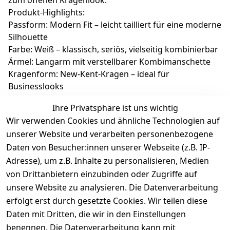
zum offenen Kragenlook.
Produkt-Highlights:
Passform: Modern Fit – leicht tailliert für eine moderne
Silhouette
Farbe: Weiß – klassisch, seriös, vielseitig kombinierbar
Ärmel: Langarm mit verstellbarer Kombimanschette
Kragenform: New-Kent-Kragen – ideal für
Businesslooks
Material: 100 % Baumwolle, atmungsaktiv und
Ihre Privatsphäre ist uns wichtig
hautfreundlich
Wir verwenden Cookies und ähnliche Technologien auf
Eigenschaften: Bügelfrei, knitterarm, pflegeleicht
unserer Website und verarbeiten personenbezogene
Pflege: Maschinenwaschbar, trocknergeeignet
Daten von Besucher:innen unserer Webseite (z.B. IP-
Adresse), um z.B. Inhalte zu personalisieren, Medien
von Drittanbietern einzubinden oder Zugriffe auf
unsere Website zu analysieren. Die Datenverarbeitung
erfolgt erst durch gesetzte Cookies. Wir teilen diese
Daten mit Dritten, die wir in den Einstellungen
benennen. Die Datenverarbeitung kann mit