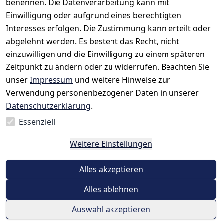
benennen. Die Datenverarbeitung kann mit
Einwilligung oder aufgrund eines berechtigten
Rechtliches
Kontakt
Interesses erfolgen. Die Zustimmung kann erteilt oder
AGB
Kontakt
abgelehnt werden. Es besteht das Recht, nicht
Impressum
Registrieren
einzuwilligen und die Einwilligung zu einem späteren
Datenschutze
Zeitpunkt zu ändern oder zu widerrufen. Beachten Sie
rklärung
unser
Impressum
und weitere Hinweise zur
Verwendung personenbezogener Daten in unserer
Widerrufsrec
Datenschutzerklärung
.
ht
Essenziell
Vertrag
Weitere Einstellungen
widerrufen
Alles akzeptieren
Alles ablehnen
Auswahl akzeptieren
© Hemdenwelt 2025