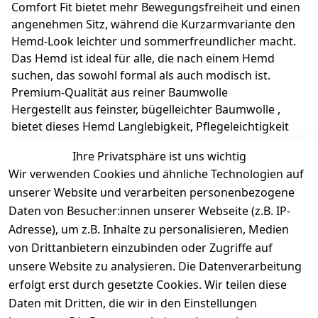
Comfort Fit bietet mehr Bewegungsfreiheit und einen
angenehmen Sitz, während die Kurzarmvariante den
Hemd-Look leichter und sommerfreundlicher macht.
Das Hemd ist ideal für alle, die nach einem Hemd
suchen, das sowohl formal als auch modisch ist.
Premium-Qualität aus reiner Baumwolle
Hergestellt aus feinster, bügelleichter Baumwolle ,
bietet dieses Hemd Langlebigkeit, Pflegeleichtigkeit
und einen edlen Auftritt. Die hochwertige Webart
Ihre Privatsphäre ist uns wichtig
sorgt für eine weiche Haptik und gleichzeitig für
Wir verwenden Cookies und ähnliche Technologien auf
Formstabilität – selbst nach zahlreichen Wäschen
unserer Website und verarbeiten personenbezogene
bleibt es wie neu.
Daten von Besucher:innen unserer Webseite (z.B. IP-
Adresse), um z.B. Inhalte zu personalisieren, Medien
von Drittanbietern einzubinden oder Zugriffe auf
unsere Website zu analysieren. Die Datenverarbeitung
erfolgt erst durch gesetzte Cookies. Wir teilen diese
Daten mit Dritten, die wir in den Einstellungen