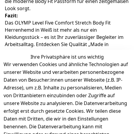
die moderne Body Fit Passform für einen zeitgemäßen
Look sorgt.
Fazit:
Das OLYMP Level Five Comfort Stretch Body Fit
Herrenhemd in Weiß ist mehr als nur ein
Kleidungsstück – es ist Ihr zuverlässiger Begleiter im
Arbeitsalltag. Entdecken Sie Qualität „Made in
Germany“ und überzeugen Sie sich selbst von dem
Ihre Privatsphäre ist uns wichtig
perfekten Zusammenspiel aus Komfort, Langlebigkeit
Wir verwenden Cookies und ähnliche Technologien auf
und Stil.
unserer Website und verarbeiten personenbezogene
Daten von Besucher:innen unserer Webseite (z.B. IP-
Adresse), um z.B. Inhalte zu personalisieren, Medien
von Drittanbietern einzubinden oder Zugriffe auf
unsere Website zu analysieren. Die Datenverarbeitung
erfolgt erst durch gesetzte Cookies. Wir teilen diese
Daten mit Dritten, die wir in den Einstellungen
benennen. Die Datenverarbeitung kann mit