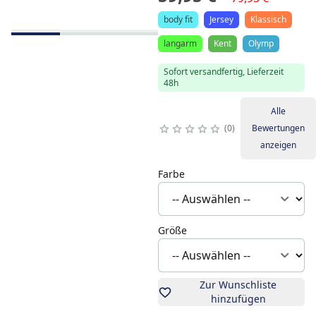
body fit
Jersey
Klassisch
langarm
Kent
Olymp
Sofort versandfertig, Lieferzeit
48h
Alle
0
Bewertungen
anzeigen
Farbe
Größe
Zur Wunschliste
hinzufügen