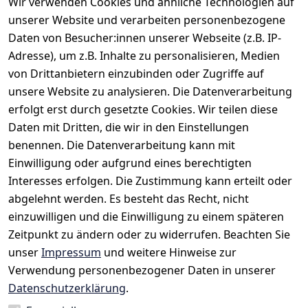
Wir verwenden Cookies und ähnliche Technologien auf
ohne Brusttasche
unserer Website und verarbeiten personenbezogene
Abnäher im Rücken
Daten von Besucher:innen unserer Webseite (z.B. IP-
Adresse), um z.B. Inhalte zu personalisieren, Medien
von Drittanbietern einzubinden oder Zugriffe auf
unsere Website zu analysieren. Die Datenverarbeitung
erfolgt erst durch gesetzte Cookies. Wir teilen diese
Daten mit Dritten, die wir in den Einstellungen
benennen. Die Datenverarbeitung kann mit
Einwilligung oder aufgrund eines berechtigten
Rechtliches
Kontakt
Interesses erfolgen. Die Zustimmung kann erteilt oder
AGB
Kontakt
abgelehnt werden. Es besteht das Recht, nicht
Impressum
Registrieren
einzuwilligen und die Einwilligung zu einem späteren
Datenschutze
Zeitpunkt zu ändern oder zu widerrufen. Beachten Sie
rklärung
unser
Impressum
und weitere Hinweise zur
Verwendung personenbezogener Daten in unserer
Widerrufsrec
Datenschutzerklärung
.
ht