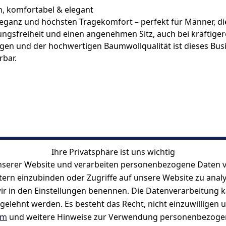
h, komfortabel & elegant
leganz und höchsten Tragekomfort – perfekt für Männer, di
ngsfreiheit und einen angenehmen Sitz, auch bei kräftiger
agen und der hochwertigen Baumwollqualität ist dieses Bus
rbar.
Ihre Privatsphäre ist uns wichtig
serer Website und verarbeiten personenbezogene Daten vo
etern einzubinden oder Zugriffe auf unsere Website zu anal
e wir in den Einstellungen benennen. Die Datenverarbeitung 
gelehnt werden. Es besteht das Recht, nicht einzuwilligen 
um
und weitere Hinweise zur Verwendung personenbezogen