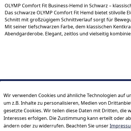
OLYMP Comfort Fit Business-Hemd in Schwarz – klassisc
Das schwarze OLYMP Comfort Fit Hemd bietet stilvolle E
Schnitt mit großzügigem Schnittverlauf sorgt für Bewegu
Mit seiner tiefschwarzen Farbe, dem klassischen Kentkr
Abendgarderobe. Elegant, zeitlos und vielseitig kombinie
Wir verwenden Cookies und ähnliche Technologien auf un
Rechtliches
Kontakt
um z.B. Inhalte zu personalisieren, Medien von Drittanbi
AGB
Kontakt
gesetzte Cookies. Wir teilen diese Daten mit Dritten, di
Impressum
Registrieren
Interesses erfolgen. Die Zustimmung kann erteilt oder ab
Datenschutzerklärung
ändern oder zu widerrufen. Beachten Sie unser
Impress