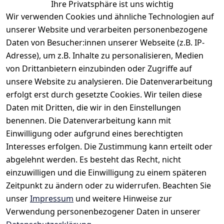
Ihre Privatsphäre ist uns wichtig
ist dieses Business-Hemd die ideale Wahl für Büro,
Wir verwenden Cookies und ähnliche Technologien auf
Event oder Abendgarderobe. Elegant, zeitlos und
unserer Website und verarbeiten personenbezogene
vielseitig kombinierbar.
Daten von Besucher:innen unserer Webseite (z.B. IP-
Adresse), um z.B. Inhalte zu personalisieren, Medien
von Drittanbietern einzubinden oder Zugriffe auf
unsere Website zu analysieren. Die Datenverarbeitung
erfolgt erst durch gesetzte Cookies. Wir teilen diese
Daten mit Dritten, die wir in den Einstellungen
benennen. Die Datenverarbeitung kann mit
Einwilligung oder aufgrund eines berechtigten
Rechtliches
Kontakt
Interesses erfolgen. Die Zustimmung kann erteilt oder
AGB
Kontakt
abgelehnt werden. Es besteht das Recht, nicht
Impressum
Registrieren
einzuwilligen und die Einwilligung zu einem späteren
Datenschutze
Zeitpunkt zu ändern oder zu widerrufen. Beachten Sie
rklärung
unser
Impressum
und weitere Hinweise zur
Verwendung personenbezogener Daten in unserer
Widerrufsrec
ht