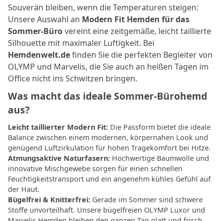
Souverän bleiben, wenn die Temperaturen steigen:
Unsere Auswahl an
Modern Fit Hemden für das
Sommer-Büro
vereint eine zeitgemäße, leicht taillierte
Silhouette mit maximaler Luftigkeit. Bei
Hemdenwelt.de
finden Sie die perfekten Begleiter von
OLYMP und Marvelis, die Sie auch an heißen Tagen im
Office nicht ins Schwitzen bringen.
Was macht das ideale Sommer-Bürohemd
aus?
Leicht taillierter Modern Fit:
Die Passform bietet die ideale
Balance zwischen einem modernen, körpernahen Look und
genügend Luftzirkulation für hohen Tragekomfort bei Hitze.
Atmungsaktive Naturfasern:
Hochwertige Baumwolle und
innovative Mischgewebe sorgen für einen schnellen
Feuchtigkeitstransport und ein angenehm kühles Gefühl auf
der Haut.
Bügelfrei & Knitterfrei:
Gerade im Sommer sind schwere
Stoffe unvorteilhaft. Unsere bügelfreien OLYMP Luxor und
Marvelis Hemden bleiben den ganzen Tag glatt und frisch,