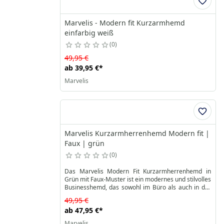
Marvelis - Modern fit Kurzarmhemd
einfarbig weiß
0
49,95 €
ab
39,95 €
*
Marvelis
Marvelis Kurzarmherrenhemd Modern fit |
Faux | grün
0
Das Marvelis Modern Fit Kurzarmherrenhemd in
Grün mit Faux-Muster ist ein modernes und stilvolles
Businesshemd, das sowohl im Büro als auch in der
Freizeit überzeugt. Mit seiner eleganten Optik und
49,95 €
hochwertigen Materialien vereint dieses Hemd Stil,
ab
47,95 €
*
Langlebigkeit und Tragekomfort auf höchstem
Niveau.
Marvelis