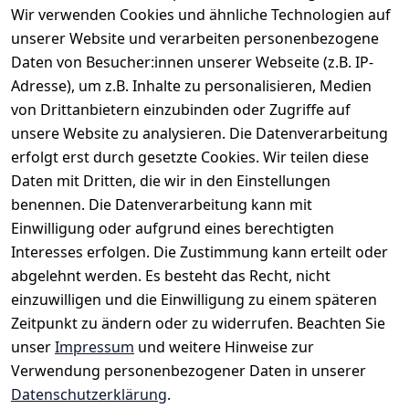
Olymp
Wir verwenden Cookies und ähnliche Technologien auf
unserer Website und verarbeiten personenbezogene
Daten von Besucher:innen unserer Webseite (z.B. IP-
*
inkl. ges. MwSt
zzgl.
Versandkosten
Adresse), um z.B. Inhalte zu personalisieren, Medien
von Drittanbietern einzubinden oder Zugriffe auf
1
unsere Website zu analysieren. Die Datenverarbeitung
erfolgt erst durch gesetzte Cookies. Wir teilen diese
Daten mit Dritten, die wir in den Einstellungen
benennen. Die Datenverarbeitung kann mit
Einwilligung oder aufgrund eines berechtigten
Rechtliches
Kontakt
Interesses erfolgen. Die Zustimmung kann erteilt oder
AGB
Kontakt
abgelehnt werden. Es besteht das Recht, nicht
Impressum
Registrieren
einzuwilligen und die Einwilligung zu einem späteren
Zeitpunkt zu ändern oder zu widerrufen. Beachten Sie
Datenschutze
rklärung
unser
Impressum
und weitere Hinweise zur
Verwendung personenbezogener Daten in unserer
Widerrufsrec
Datenschutzerklärung
.
ht