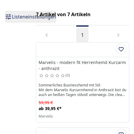
7 Artikel von 7 Artikeln
Listeneinstellungen
1
Marvelis - modern fit Herrenhemd Kurzarm
- anthrazit
0
Sommerliches Businesshemd mit Stil
Mit dem Marvelis Kurzarmhemd in Anthrazit bist du
auch an heißen Tagen stilvoll unterwegs. Die cleane
Optik lässt sich perfekt zu Stoffhose, Chino oder
59,95 €
Jeans kombinieren – ob im Büro, auf Geschäftsreise
ab
39,95 €
*
oder bei festlichen Anlässen im Sommer.
Marvelis