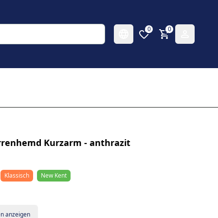
0
0
errenhemd Kurzarm - anthrazit
Klassisch
New Kent
en anzeigen