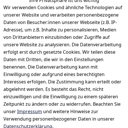
Ihre Privatsphäre ist uns wichtig
elegante New Kent-Kragen unterstreicht die klassische
Wir verwenden Cookies und ähnliche Technologien auf
Optik und macht das Hemd vielseitig kombinierbar –
unserer Website und verarbeiten personenbezogene
mit oder ohne Krawatte.
Daten von Besucher:innen unserer Webseite (z.B. IP-
Adresse), um z.B. Inhalte zu personalisieren, Medien
von Drittanbietern einzubinden oder Zugriffe auf
unsere Website zu analysieren. Die Datenverarbeitung
erfolgt erst durch gesetzte Cookies. Wir teilen diese
Daten mit Dritten, die wir in den Einstellungen
benennen. Die Datenverarbeitung kann mit
Einwilligung oder aufgrund eines berechtigten
Rechtliches
Kontakt
Interesses erfolgen. Die Zustimmung kann erteilt oder
AGB
Kontakt
abgelehnt werden. Es besteht das Recht, nicht
Impressum
Registrieren
einzuwilligen und die Einwilligung zu einem späteren
Datenschutze
Zeitpunkt zu ändern oder zu widerrufen. Beachten Sie
rklärung
unser
Impressum
und weitere Hinweise zur
Verwendung personenbezogener Daten in unserer
Widerrufsrec
Datenschutzerklärung
.
ht