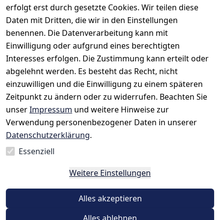
erfolgt erst durch gesetzte Cookies. Wir teilen diese
Daten mit Dritten, die wir in den Einstellungen
benennen. Die Datenverarbeitung kann mit
Einwilligung oder aufgrund eines berechtigten
Rechtliches
Kontakt
Interesses erfolgen. Die Zustimmung kann erteilt oder
AGB
Kontakt
abgelehnt werden. Es besteht das Recht, nicht
Impressum
Registrieren
einzuwilligen und die Einwilligung zu einem späteren
Datenschutze
Zeitpunkt zu ändern oder zu widerrufen. Beachten Sie
rklärung
unser
Impressum
und weitere Hinweise zur
Verwendung personenbezogener Daten in unserer
Widerrufsrec
Datenschutzerklärung
.
ht
Essenziell
Vertrag
Weitere Einstellungen
widerrufen
Alles akzeptieren
Alles ablehnen