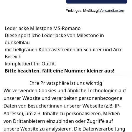
*
inkl. ges. MwSt
zzgl.
Versandkosten
Lederjacke Milestone MS-Romano
Diese sportliche Lederjacke von Milestone in
dunkelblau
mit hellgrauen Kontraststreifen im Schulter und Arm
Bereich
komplettiert Ihr Outfit.
Bitte beachten, fällt eine Nummer kleiner aus!
100 % Leder
Ihre Privatsphäre ist uns wichtig
leicht gefüttert mit Stoff aus 100% Baumwolle
Wir verwenden Cookies und ähnliche Technologien auf
Reißverschlusstaschen
unserer Website und verarbeiten personenbezogene
Reißverschluss zum schließen
Daten von Besucher:innen unserer Webseite (z.B. IP-
Adresse), um z.B. Inhalte zu personalisieren, Medien
von Drittanbietern einzubinden oder Zugriffe auf
unsere Website zu analysieren. Die Datenverarbeitung