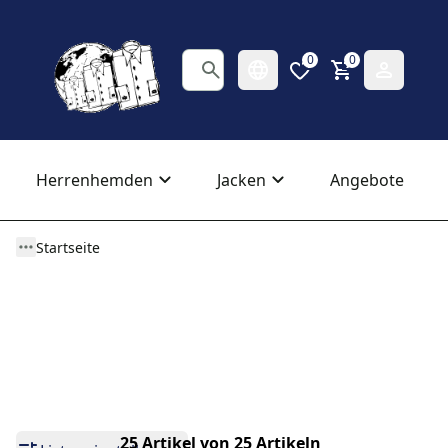
0
0
Herrenhemden
Jacken
Angebote
Startseite
25 Artikel von 25 Artikeln