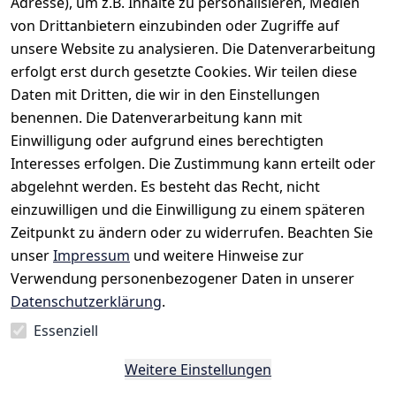
Adresse), um z.B. Inhalte zu personalisieren, Medien
von Drittanbietern einzubinden oder Zugriffe auf
1
unsere Website zu analysieren. Die Datenverarbeitung
erfolgt erst durch gesetzte Cookies. Wir teilen diese
Daten mit Dritten, die wir in den Einstellungen
benennen. Die Datenverarbeitung kann mit
Einwilligung oder aufgrund eines berechtigten
Rechtliches
Kontakt
Interesses erfolgen. Die Zustimmung kann erteilt oder
AGB
Kontakt
abgelehnt werden. Es besteht das Recht, nicht
Impressum
Registrieren
einzuwilligen und die Einwilligung zu einem späteren
Datenschutze
Zeitpunkt zu ändern oder zu widerrufen. Beachten Sie
rklärung
unser
Impressum
und weitere Hinweise zur
Verwendung personenbezogener Daten in unserer
Widerrufsrec
Datenschutzerklärung
.
ht
Essenziell
Vertrag
Weitere Einstellungen
widerrufen